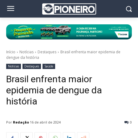
Início
Notícias
Destaques
Brasil enfrenta maior epidemia de
dengue da história
Notícias
Destaques
Saúde
Brasil enfrenta maior
epidemia de dengue da
história
Por
Redação
16 de abril de 2024
0