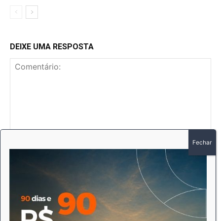
DEIXE UMA RESPOSTA
Comentário:
No
E-
mai
Sit