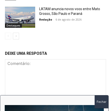
LATAM anuncia novos voos entre Mato
Grosso, São Paulo e Paraná
Redação
-
6 de agosto de 2026
Destaques
DEIXE UMA RESPOSTA
Comentário:
No