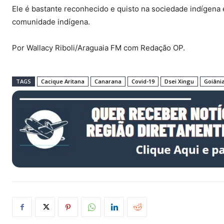
Ele é bastante reconhecido e quisto na sociedade indígena
comunidade indígena.
Por Wallacy Riboli/Araguaia FM com Redação OP.
TAGS
Cacique Aritana
Canarana
Covid-19
Dsei Xingu
Goiâni