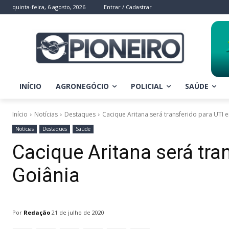
quinta-feira, 6 agosto, 2026
Entrar / Cadastrar
INÍCIO
AGRONEGÓCIO
POLICIAL
SAÚDE
Início
Notícias
Destaques
Cacique Aritana será transferido para UTI 
Notícias
Destaques
Saúde
Cacique Aritana será tra
Goiânia
Por
Redação
21 de julho de 2020