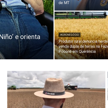
de MT
Niño’ e orienta
AGRONEGÓCIO
Produtor rural denuncia herde
venda dupla de terras na Fa
Poconé em Querência