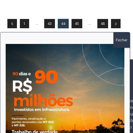
...
...
1
43
44
45
48
SOBRE
SIGA-NOS
A história do Pioneiro 
Durante 15 anos, foram 
pautado sempre pela bus
comprometimento deste 
Expediente
jornal, que desde então