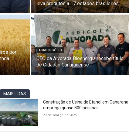
leva produtos a 17 estados brasileiros
AGRONEGÓCIO
iros por
zenda
CEO da Alvorada Bioenergia recebe título
de Cidadão Canaranense
MAIS LIDAS
Construção de Usina de Etanol em Canarana
emprega quase 800 pessoas
28 de março de 2025