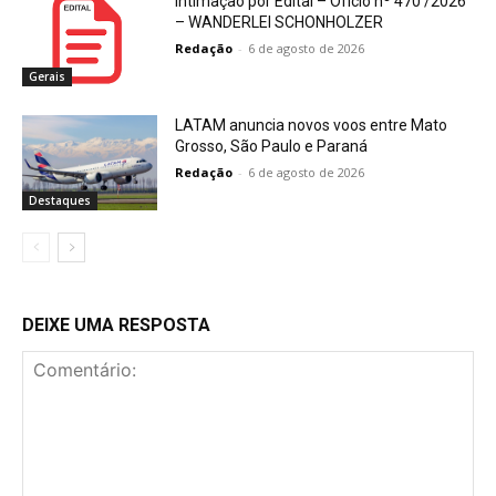
Intimação por Edital – Ofício nº 470 /2026
– WANDERLEI SCHONHOLZER
Redação
-
6 de agosto de 2026
Gerais
LATAM anuncia novos voos entre Mato
Grosso, São Paulo e Paraná
Redação
-
6 de agosto de 2026
Destaques
DEIXE UMA RESPOSTA