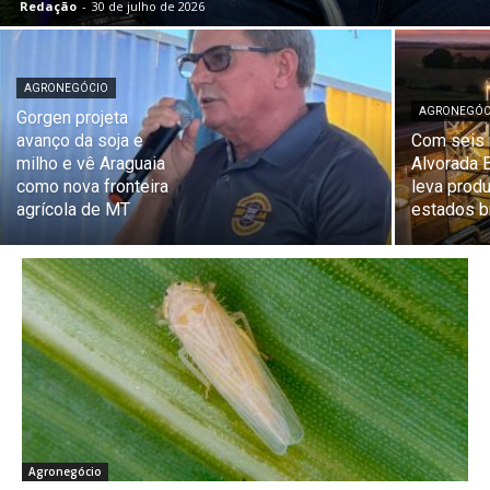
Redação
-
30 de julho de 2026
AGRONEGÓCIO
AGRONEGÓC
Gorgen projeta
avanço da soja e
Com seis
milho e vê Araguaia
Alvorada 
como nova fronteira
leva prod
agrícola de MT
estados b
Agronegócio