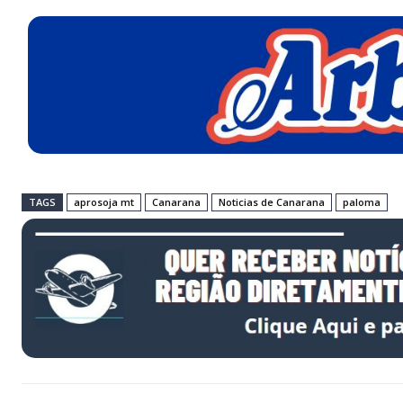
TAGS
aprosoja mt
Canarana
Noticias de Canarana
paloma