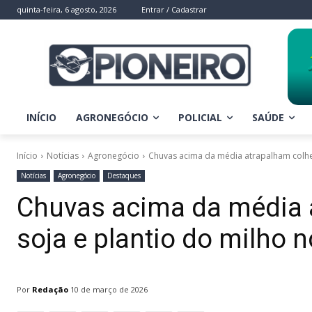
quinta-feira, 6 agosto, 2026
Entrar / Cadastrar
INÍCIO
AGRONEGÓCIO
POLICIAL
SAÚDE
Início
Notícias
Agronegócio
Chuvas acima da média atrapalham colheit
Notícias
Agronegócio
Destaques
Chuvas acima da média a
soja e plantio do milho 
Por
Redação
10 de março de 2026