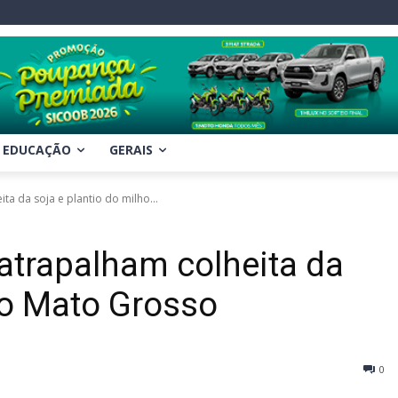
EDUCAÇÃO
GERAIS
a da soja e plantio do milho...
trapalham colheita da
no Mato Grosso
0