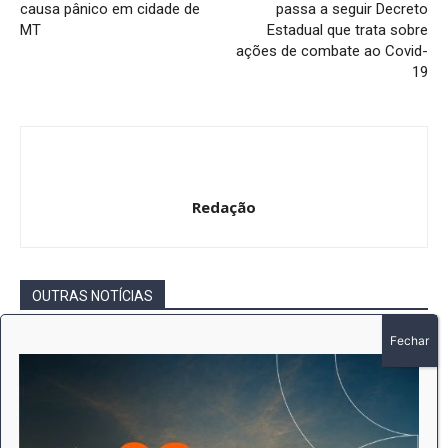
causa pânico em cidade de
passa a seguir Decreto
MT
Estadual que trata sobre
ações de combate ao Covid-
19
Redação
OUTRAS NOTÍCIAS
Intimação por Edital – Ofício nº 474 /2026
– EDER PAULO MARTINS DE CAMARGO
Redação
-
5 de agosto de 2026
Gerais
Intimação por Edital – Ofício nº 470 /2026