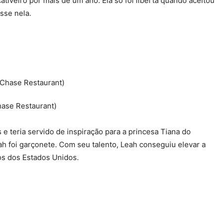
tiveiro por mais de um ano. Ela só foi liberta quando aceitou
sse nela.
hase Restaurant)
 teria servido de inspiração para a princesa Tiana do
eah foi garçonete. Com seu talento, Leah conseguiu elevar a
os dos Estados Unidos.