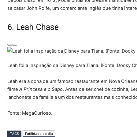
Depois disso, em 1612, Pocahontas foi presa e mantida em ca
se casar John Rolfe, um comerciante inglês que tinha intere
6. Leah Chase
Leah foi a inspiração da Disney para Tiana. (Fonte: Dooky C
Leah era a dona de um famoso restaurante em Nova Orleans e
filme
A Princesa e o Sapo
. Antes de ser chef de cozinha, L
lanchonete da família a um dos restaurantes mais conhecid
Fonte: MegaCurioso.
TAGS
Futilidade do dia