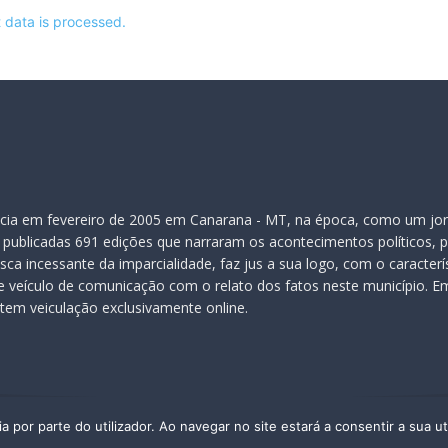
data is processed.
inicia em fevereiro de 2005 em Canarana - MT, na época, como um jor
publicadas 691 edições que narraram os acontecimentos políticos, pol
ca incessante da imparcialidade, faz jus a sua logo, com o caracter
veículo de comunicação com o relato dos fatos neste município. Em
 tem veiculação exclusivamente online.
a por parte do utilizador. Ao navegar no site estará a consentir a sua ut
© - 2026, Todos os Direitos Reservados. Este material não pode ser publicado,