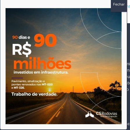
This site uses Akismet to reduce spam.
Learn how your comment 
SOBRE
SIGA-NOS
A história do Pioneiro 
Durante 15 anos, foram 
pautado sempre pela bus
comprometimento deste 
Expediente
jornal, que desde então
opioneiroj@gmail.com
Este site utiliza cookies para permitir uma melhor experiênci
Desenvolvido por Flint Digital©. O Pioneiro