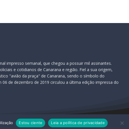
nal impresso semanal, que chegou a possuir mil assinantes.
iciais e cotidianos de Canarana e região. Fiel a sua origem,
ístico "avião da praça" de Canarana, sendo o símbolo do
 06 de dezembro de 2019 circulou a última edição impressa do
ilização
Estou ciente
Leia a política de privacidade
 reescrito ou redistribuído sem autorização.