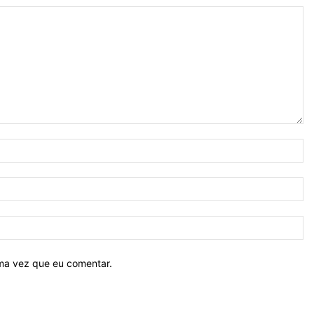
N
E-
ma
Si
ima vez que eu comentar.