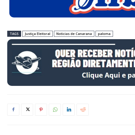
TAGS
Justiça Eleitoral
Noticias de Canarana
paloma