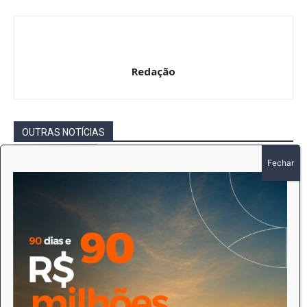
Redação
OUTRAS NOTÍCIAS
Bombeiros que ajudaram no nascimento
de Helena reencontram bebê dias após
atendimento em Canarana
Redação
-
10 de agosto de 2026
Destaques
Bebê de dois meses é salva por bombeiros
após se engasgar com vômito em
Querência
Redação
-
5 de agosto de 2026
Destaques
Bebê nasce em casa antes da chegada do