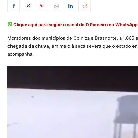
Clique aqui para seguir o canal do O Pioneiro no WhatsApp
Moradores dos municípios de Colniza e Brasnorte, a 1.065 
chegada da chuva,
em meio à seca severa que o estado enf
acompanha.
T
o
c
a
d
o
r
d
e