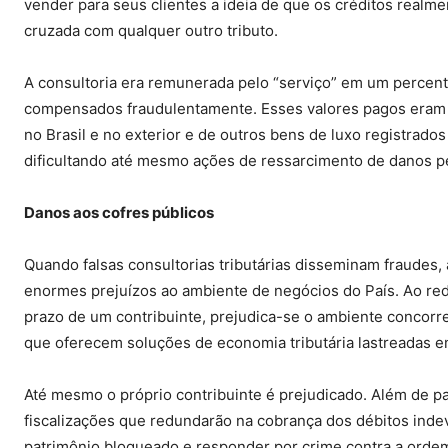
vender para seus clientes a ideia de que os créditos realm
cruzada com qualquer outro tributo.
A consultoria era remunerada pelo “serviço” em um percent
compensados fraudulentamente. Esses valores pagos eram en
no Brasil e no exterior e de outros bens de luxo registrad
dificultando até mesmo ações de ressarcimento de danos p
Danos aos cofres públicos
Quando falsas consultorias tributárias disseminam fraudes,
enormes prejuízos ao ambiente de negócios do País. Ao red
prazo de um contribuinte, prejudica-se o ambiente concorre
que oferecem soluções de economia tributária lastreadas 
Até mesmo o próprio contribuinte é prejudicado. Além de pa
fiscalizações que redundarão na cobrança dos débitos ind
patrimônio bloqueado e responder por crime contra a ordem 