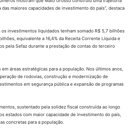
 números mostram que Mato Grosso construiu uma trajetória
a das maiores capacidades de investimento do país”, destaca
a os investimentos liquidados tenham somado R$ 5,7 bilhões
lhões, equivalente a 16,4% da Receita Corrente Líquida e
s pela Sefaz durante a prestação de contas do terceiro
em áreas estratégicas para a população. Nos últimos anos,
uperação de rodovias, construção e modernização de
nvestimentos em segurança pública e expansão de programas
mentos, sustentado pela solidez fiscal construída ao longo
 os estados com maior capacidade de investimento do país,
ias concretas para a população.