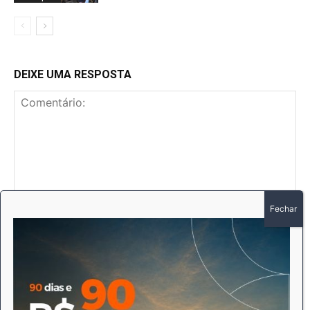
DEIXE UMA RESPOSTA
Comentário:
No
E-
mai
Sit