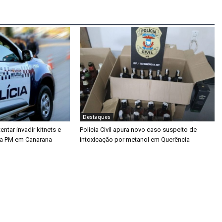
Destaques
tar invadir kitnets e
Polícia Civil apura novo caso suspeito de
da PM em Canarana
intoxicação por metanol em Querência