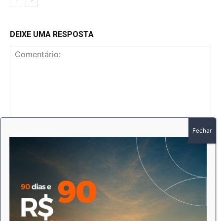
DEIXE UMA RESPOSTA
Comentário:
No
E-
mai
Sit