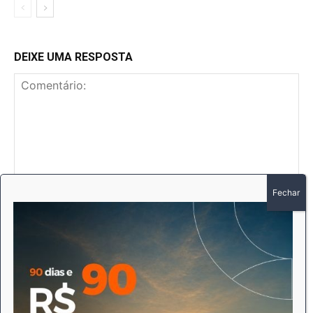
DEIXE UMA RESPOSTA
Comentário:
No
E-
mai
Sit