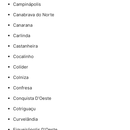
Campinápolis
Canabrava do Norte
Canarana
Carlinda
Castanheira
Cocalinho
Colíder
Colniza
Confresa
Conquista D’Oeste
Cotriguaçu
Curvelândia
Figueirópolis D’Oeste