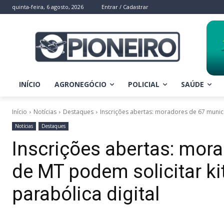
quinta-feira, 6 agosto, 2026
Entrar / Cadastrar
INÍCIO
AGRONEGÓCIO
POLICIAL
SAÚDE
Início
Notícias
Destaques
Inscrições abertas: moradores de 67 municíp
Notícias
Destaques
Inscrições abertas: mor
de MT podem solicitar ki
parabólica digital