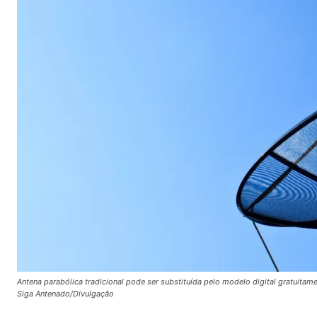
Antena parabólica tradicional pode ser substituída pelo modelo digital gratuit
Siga Antenado/Divulgação