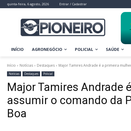
quinta-feira, 6 agosto, 2026
Entrar / Cadastrar
INÍCIO
AGRONEGÓCIO
POLICIAL
SAÚDE
Início
Notícias
Destaques
Major Tamires Andrade é a primeira mulher
Notícias
Destaques
Policial
Major Tamires Andrade é
assumir o comando da Po
Boa