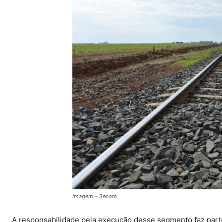
Imagem – Secom.
A responsabilidade pela execução desse segmento faz par