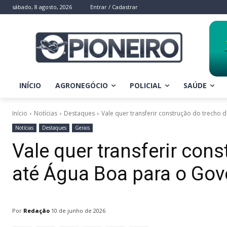
sábado, 8 agosto, 2026
Entrar / Cadastrar
INÍCIO
AGRONEGÓCIO
POLICIAL
SAÚDE
Início
Notícias
Destaques
Vale quer transferir construção do trecho d
Notícias
Destaques
Gerais
Vale quer transferir con
até Água Boa para o Gov
Por
Redação
10 de junho de 2026