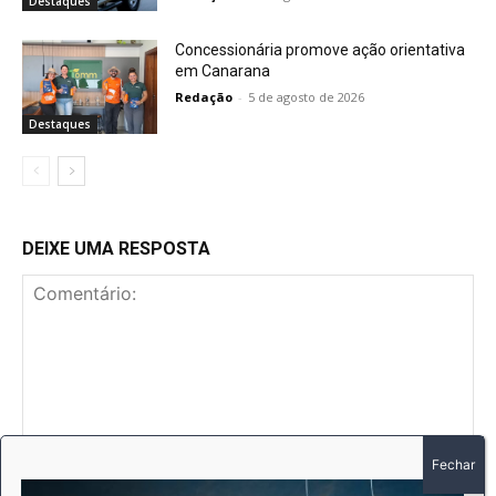
Destaques
Concessionária promove ação orientativa
em Canarana
Redação
-
5 de agosto de 2026
Destaques
DEIXE UMA RESPOSTA
Comentário:
No