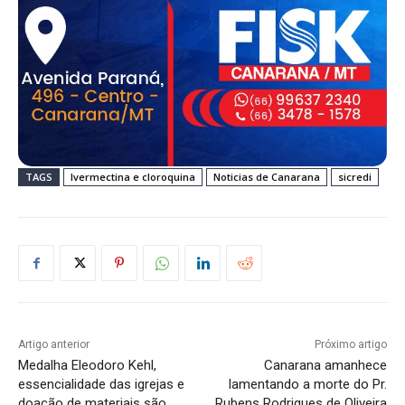
TAGS
Ivermectina e cloroquina
Noticias de Canarana
sicredi
Artigo anterior
Próximo artigo
Medalha Eleodoro Kehl,
Canarana amanhece
essencialidade das igrejas e
lamentando a morte do Pr.
doação de materiais são
Rubens Rodrigues de Oliveira