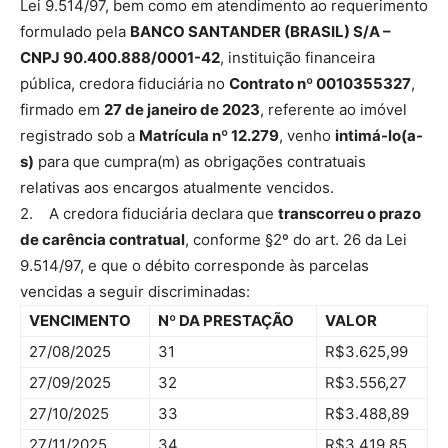
Lei 9.514/97, bem como em atendimento ao requerimento
formulado pela
BANCO SANTANDER (BRASIL) S/A –
CNPJ 90.400.888/0001-42
, instituição financeira
pública, credora fiduciária no
Contrato nº 0010355327
,
firmado em
27 de janeiro de 2023
, referente ao imóvel
registrado sob a
Matrícula nº 12.279
, venho
intimá-lo(a-
s)
para que cumpra(m) as obrigações contratuais
relativas aos encargos atualmente vencidos.
2. A credora fiduciária declara que
transcorreu o prazo
de carência contratual
, conforme §2º do art. 26 da Lei
9.514/97, e que o débito corresponde às parcelas
vencidas a seguir discriminadas:
VENCIMENTO
Nº DA PRESTAÇÃO
VALOR
27/08/2025
31
R$3.625,99
27/09/2025
32
R$3.556,27
27/10/2025
33
R$3.488,89
27/11/2025
34
R$3.419,85