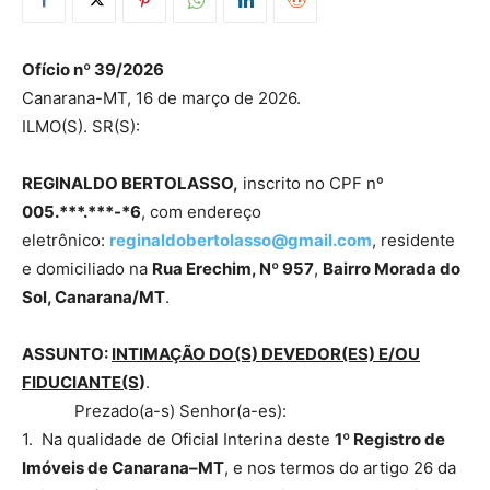
Ofício nº 39/2026
Canarana-MT, 16 de março de 2026.
ILMO(S). SR(S):
REGINALDO BERTOLASSO,
inscrito no CPF nº
005.***.***-*6
, com endereço
eletrônico:
reginaldobertolass
o@gmail.com
, residente
e domiciliado na
Rua Erechim, Nº 957
,
Bairro Morada do
Sol, Canarana/MT
.
ASSUNTO:
INTIMAÇÃO DO(S) DEVEDOR(ES) E/OU
FIDUCIANTE(S
)
.
Prezado(a-s) Senhor(a-es):
1. Na qualidade de Oficial Interina deste
1º Registro de
Imóveis de Canarana–MT
, e nos termos do artigo 26 da