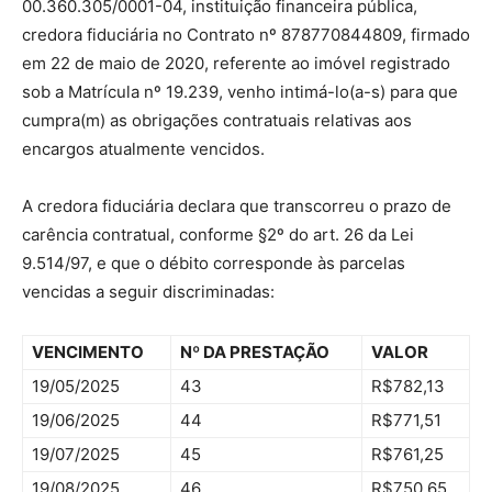
00.360.305/0001-04, instituição financeira pública,
credora fiduciária no Contrato nº 878770844809, firmado
em 22 de maio de 2020, referente ao imóvel registrado
sob a Matrícula nº 19.239, venho intimá-lo(a-s) para que
cumpra(m) as obrigações contratuais relativas aos
encargos atualmente vencidos.
A credora fiduciária declara que transcorreu o prazo de
carência contratual, conforme §2º do art. 26 da Lei
9.514/97, e que o débito corresponde às parcelas
vencidas a seguir discriminadas:
VENCIMENTO
Nº DA PRESTAÇÃO
VALOR
19/05/2025
43
R$782,13
19/06/2025
44
R$771,51
19/07/2025
45
R$761,25
19/08/2025
46
R$750,65