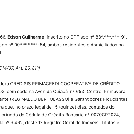
-66,
Edson Guilherme
, inscrito no CPF sob nº 83*.***.***-91,
 sob nº 00*.***.***-54, ambos residentes e domiciliados na
T.
514/97, Art. 26, §1º)
dora
CREDISIS PRIMACREDI COOPERATIVA DE CRÉDITO,
-02, com sede na Avenida Cuiabá, nº 653, Centro, Primavera
ciante (REGINALDO BERTOLASSO) e Garantidores Fiduciantes
e, no prazo legal de 15 (quinze) dias, contados do
o oriundo da
Cédula de Crédito Bancário nº 0070CR2024,
la nº 9.462, deste 1º Registro Geral de Imóveis, Títulos e