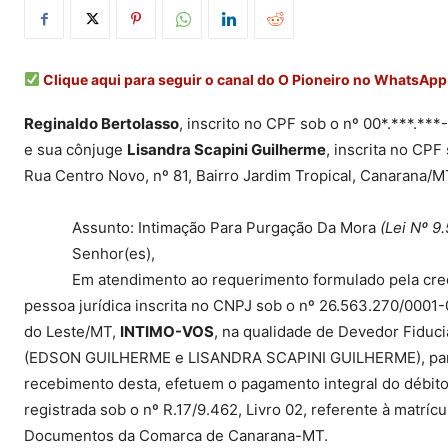
Clique aqui para seguir o canal do O Pioneiro no WhatsApp
Reginaldo Bertolasso
, inscrito no CPF sob o nº 00*.***.***
e sua cônjuge
Lisandra Scapini Guilherme
, inscrita no CPF
Rua Centro Novo, nº 81, Bairro Jardim Tropical, Canarana/M
Assunto: Intimação Para Purgação Da Mora
(Lei Nº 9.
Senhor(es),
Em atendimento ao requerimento formulado pela cre
pessoa jurídica inscrita no CNPJ sob o nº 26.563.270/0001
do Leste/MT,
INTIMO-VOS
, na qualidade de Devedor Fidu
(EDSON GUILHERME e LISANDRA SCAPINI GUILHERME), para qu
recebimento desta, efetuem o pagamento integral do débit
registrada sob o nº R.17/9.462, Livro 02, referente à matrícu
Documentos da Comarca de Canarana-MT.