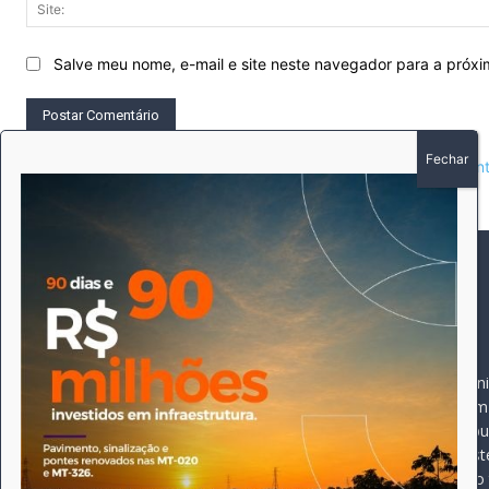
Salve meu nome, e-mail e site neste navegador para a próx
This site uses Akismet to reduce spam.
Learn how your comment 
SOBRE
SIGA-NOS
A história do Pioneiro 
Durante 15 anos, foram 
pautado sempre pela bus
comprometimento deste 
Expediente
jornal, que desde então