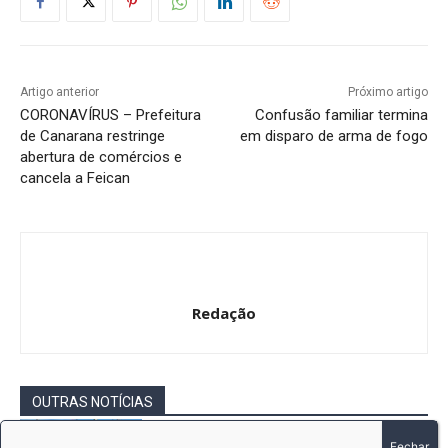
Artigo anterior
Próximo artigo
CORONAVÍRUS – Prefeitura
Confusão familiar termina
de Canarana restringe
em disparo de arma de fogo
abertura de comércios e
cancela a Feican
Redação
OUTRAS NOTÍCIAS
Motorista é preso por suspeita de
embriaguez após avançar sinal e provocar