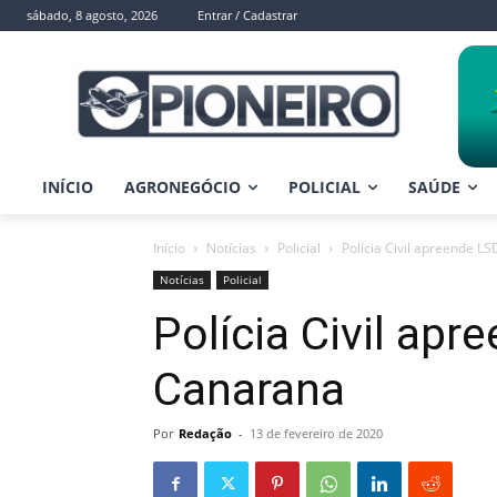
sábado, 8 agosto, 2026
Entrar / Cadastrar
INÍCIO
AGRONEGÓCIO
POLICIAL
SAÚDE
Início
Notícias
Policial
Polícia Civil apreende 
Notícias
Policial
Polícia Civil ap
Canarana
Por
Redação
-
13 de fevereiro de 2020