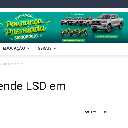
EDUCAÇÃO
GERAIS
LSD em Canarana
reende LSD em
1299
0