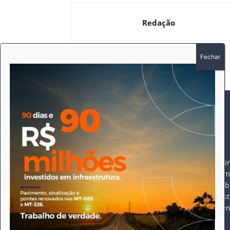
Redação
SOBRE
SIGA-NOS
A história do Pioneiro
Durante 15 anos, foram 
pautado sempre pela bus
comprometimento deste 
Expediente
do jornal, que desde e
opioneiroj@gmail.com