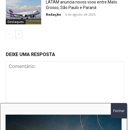
LATAM anuncia novos voos entre Mato
Grosso, São Paulo e Paraná
Redação
-
6 de agosto de 2026
Destaques
DEIXE UMA RESPOSTA
Comentário:
No