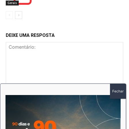
Gerais
DEIXE UMA RESPOSTA
Comentário:
No
E-
mai