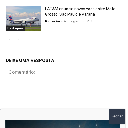
LATAM anuncia novos voos entre Mato
Grosso, São Paulo e Paraná
Redação
-
6 de agosto de 2026
Destaques
DEIXE UMA RESPOSTA
Comentário:
No