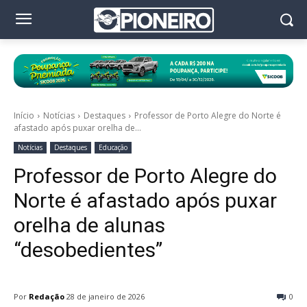
Início
Notícias
Destaques
Professor de Porto Alegre do Norte é
afastado após puxar orelha de...
Notícias
Destaques
Educação
Professor de Porto Alegre do
Norte é afastado após puxar
orelha de alunas
“desobedientes”
Por
Redação
28 de janeiro de 2026
0