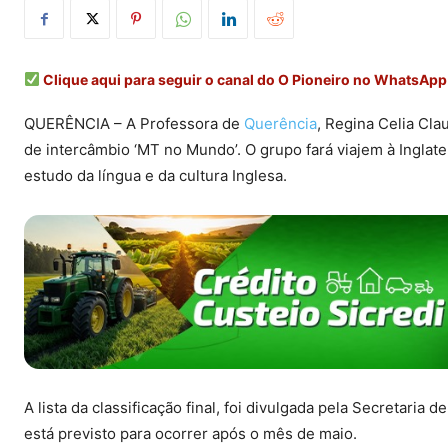
Clique aqui para seguir o canal do O Pioneiro no WhatsApp
QUERÊNCIA – A Professora de
Querência
, Regina Celia Cla
de intercâmbio ‘MT no Mundo’. O grupo fará viajem à Inglat
estudo da língua e da cultura Inglesa.
A lista da classificação final, foi divulgada pela Secretari
está previsto para ocorrer após o mês de maio.