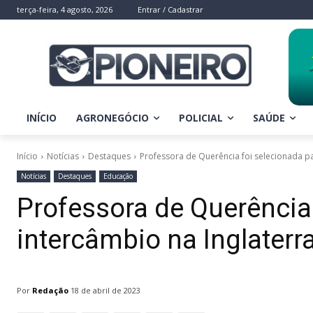
terça-feira, 4 agosto, 2026
Entrar / Cadastrar
INÍCIO
AGRONEGÓCIO
POLICIAL
SAÚDE
Início
Notícias
Destaques
Professora de Querência foi selecionada pa
Notícias
Destaques
Educação
Professora de Querência
intercâmbio na Inglaterr
Por
Redação
18 de abril de 2023