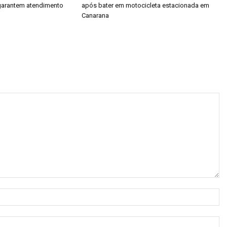
garantem atendimento
após bater em motocicleta estacionada em
Canarana
N
E-