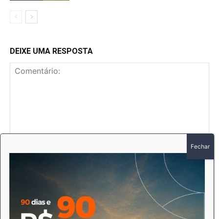
DEIXE UMA RESPOSTA
Comentário:
No
E-
mai
Sit