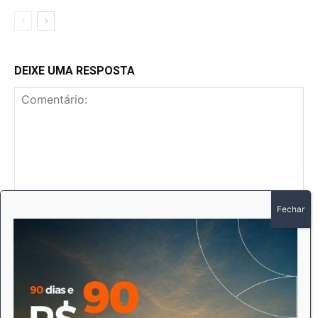
DEIXE UMA RESPOSTA
Comentário:
No
E-
mai
Sit