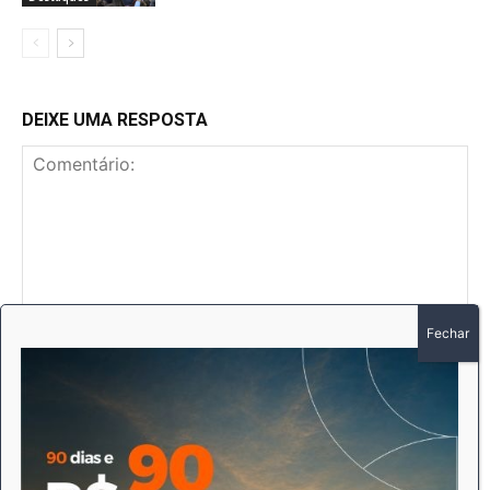
DEIXE UMA RESPOSTA
Comentário:
No
E-
mai
Sit