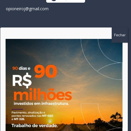
opioneiroj@gmail.com
SOBRE
A história do Pioneiro inicia em fevereiro de 2005 em
Canarana - MT, na época, como um jornal impresso semanal,
que chegou a possuir mil assinantes. Durante 15 anos, foram
publicadas 691 edições que narraram os acontecimentos
políticos, policiais e cotidianos de Canarana e região. Fiel a sua
origem, pautado sempre pela busca incessante da
imparcialidade, faz jus a sua logo, com o característico "avião
da praça" de Canarana, sendo o símbolo do
comprometimento deste veículo de comunicação com o
relato dos fatos neste município. Em 06 de dezembro de 2019
circulou a última edição impressa do jornal, que desde então
tem veiculação exclusivamente online.