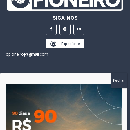
SIGA-NOS
Expediente
opioneiroj@gmail.com
SOBRE
A história do Pioneiro inicia em fevereiro de 2005 em
Canarana - MT, na época, como um jornal impresso semanal,
que chegou a possuir mil assinantes. Durante 15 anos, foram
publicadas 691 edições que narraram os acontecimentos
políticos, policiais e cotidianos de Canarana e região. Fiel a sua
origem, pautado sempre pela busca incessante da
imparcialidade, faz jus a sua logo, com o característico "avião