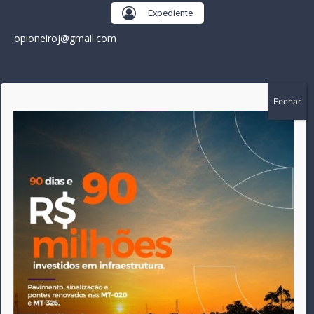
Expediente
opioneiroj@gmail.com
SOBRE
A história do Pioneiro inicia em fevereiro de 2005 em
Canarana - MT, na época, como um jornal impresso semanal,
que chegou a possuir mil assinantes. Durante 15 anos, foram
publicadas 691 edições que narraram os acontecimentos
políticos, policiais e cotidianos de Canarana e região. Fiel a sua
origem, pautado sempre pela busca incessante da
imparcialidade, faz jus a sua logo, com o característico "avião
da praça" de Canarana, sendo o símbolo do
comprometimento deste veículo de comunicação com o
relato dos fatos neste município. Em 06 de dezembro de 2019
circulou a última edição impressa do jornal, que desde então
tem veiculação exclusivamente online.