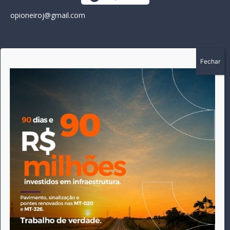
opioneiroj@gmail.com
SOBRE
A história do Pioneiro inicia em fevereiro de 2005 em
Canarana - MT, na época, como um jornal impresso semanal,
que chegou a possuir mil assinantes. Durante 15 anos, foram
publicadas 691 edições que narraram os acontecimentos
políticos, policiais e cotidianos de Canarana e região. Fiel a sua
origem, pautado sempre pela busca incessante da
imparcialidade, faz jus a sua logo, com o característico "avião
da praça" de Canarana, sendo o símbolo do
comprometimento deste veículo de comunicação com o
relato dos fatos neste município. Em 06 de dezembro de 2019
circulou a última edição impressa do jornal, que desde então
tem veiculação exclusivamente online.