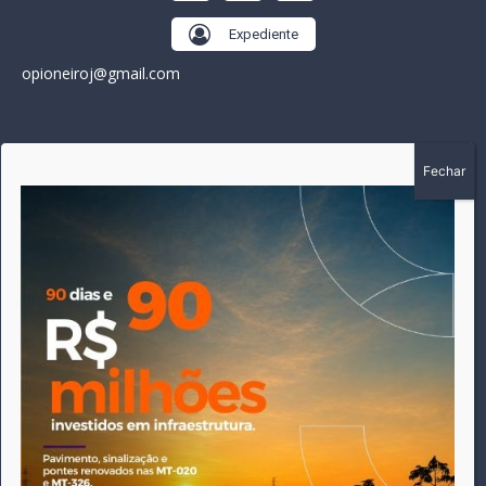
Expediente
opioneiroj@gmail.com
SOBRE
A história do Pioneiro inicia em fevereiro de 2005 em
Canarana - MT, na época, como um jornal impresso semanal,
que chegou a possuir mil assinantes. Durante 15 anos, foram
publicadas 691 edições que narraram os acontecimentos
políticos, policiais e cotidianos de Canarana e região. Fiel a sua
origem, pautado sempre pela busca incessante da
imparcialidade, faz jus a sua logo, com o característico "avião
da praça" de Canarana, sendo o símbolo do
comprometimento deste veículo de comunicação com o
relato dos fatos neste município. Em 06 de dezembro de 2019
circulou a última edição impressa do jornal, que desde então
tem veiculação exclusivamente online.