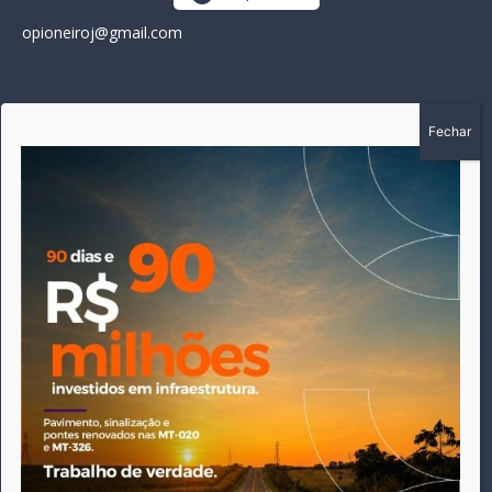
opioneiroj@gmail.com
SOBRE
A história do Pioneiro inicia em fevereiro de 2005 em
Canarana - MT, na época, como um jornal impresso semanal,
que chegou a possuir mil assinantes. Durante 15 anos, foram
publicadas 691 edições que narraram os acontecimentos
políticos, policiais e cotidianos de Canarana e região. Fiel a sua
origem, pautado sempre pela busca incessante da
imparcialidade, faz jus a sua logo, com o característico "avião
da praça" de Canarana, sendo o símbolo do
comprometimento deste veículo de comunicação com o
relato dos fatos neste município. Em 06 de dezembro de 2019
circulou a última edição impressa do jornal, que desde então
tem veiculação exclusivamente online.