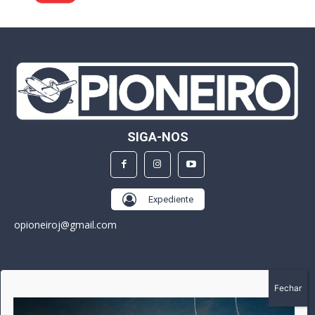
SIGA-NOS
Expediente
opioneiroj@gmail.com
SOBRE
A história do Pioneiro inicia em fevereiro de 2005 em