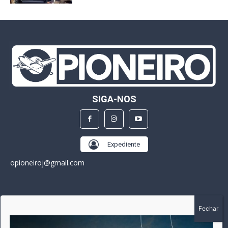
SIGA-NOS
Expediente
opioneiroj@gmail.com
SOBRE
A história do Pioneiro inicia em fevereiro de 2005 em