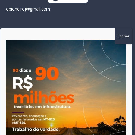
opioneiroj@gmail.com
SOBRE
A história do Pioneiro inicia em fevereiro de 2005 em
Canarana - MT, na época, como um jornal impresso semanal,
que chegou a possuir mil assinantes. Durante 15 anos, foram
publicadas 691 edições que narraram os acontecimentos
políticos, policiais e cotidianos de Canarana e região. Fiel a sua
origem, pautado sempre pela busca incessante da
imparcialidade, faz jus a sua logo, com o característico "avião
da praça" de Canarana, sendo o símbolo do
comprometimento deste veículo de comunicação com o
relato dos fatos neste município. Em 06 de dezembro de 2019
circulou a última edição impressa do jornal, que desde então
tem veiculação exclusivamente online.