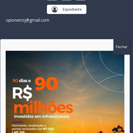
Expediente
opioneiroj@gmail.com
SOBRE
A história do Pioneiro inicia em fevereiro de 2005 em
Canarana - MT, na época, como um jornal impresso semanal,
que chegou a possuir mil assinantes. Durante 15 anos, foram
publicadas 691 edições que narraram os acontecimentos
políticos, policiais e cotidianos de Canarana e região. Fiel a sua
origem, pautado sempre pela busca incessante da
imparcialidade, faz jus a sua logo, com o característico "avião
da praça" de Canarana, sendo o símbolo do
comprometimento deste veículo de comunicação com o
relato dos fatos neste município. Em 06 de dezembro de 2019
circulou a última edição impressa do jornal, que desde então
tem veiculação exclusivamente online.