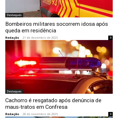
Destaques
Bombeiros militares socorrem idosa após
queda em residência
Redação
-
21 de dezembro de 2025
0
Destaques
Cachorro é resgatado após denúncia de
maus-tratos em Confresa
Redação
-
28 de novembro de 2025
0