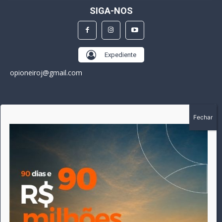
SIGA-NOS
Expediente
opioneiroj@gmail.com
SOBRE
A história do Pioneiro inicia em fevereiro de 2005 em
Canarana - MT, na época, como um jornal impresso semanal,
que chegou a possuir mil assinantes. Durante 15 anos, foram
publicadas 691 edições que narraram os acontecimentos
políticos, policiais e cotidianos de Canarana e região. Fiel a sua
origem, pautado sempre pela busca incessante da
imparcialidade, faz jus a sua logo, com o característico "avião
da praça" de Canarana, sendo o símbolo do
comprometimento deste veículo de comunicação com o