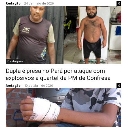
Redação
-
24 de maio de 2026
0
Destaques
Dupla é presa no Pará por ataque com
explosivos a quartel da PM de Confresa
Redação
-
10 de abril de 2026
0