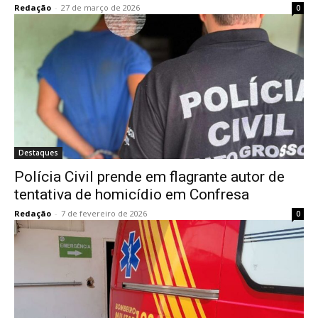
Redação
-
27 de março de 2026
0
Destaques
Polícia Civil prende em flagrante autor de
tentativa de homicídio em Confresa
Redação
-
7 de fevereiro de 2026
0