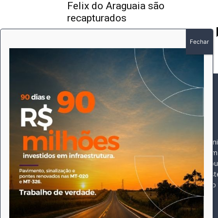
Felix do Araguaia são
recapturados
Redação
-
23 de março de 2021
SOBRE
SIGA-NOS
A história do Pioneiro 
Durante 15 anos, foram 
pautado sempre pela bus
comprometimento deste 
Expediente
jornal, que desde então
opioneiroj@gmail.com