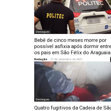
Destaques
Bebê de cinco meses morre por
possível asfixia após dormir entr
os pais em São Félix do Araguaia
Redação
-
27 de setembro de 2021
Destaques
Quatro fugitivos da Cadeia de Sã