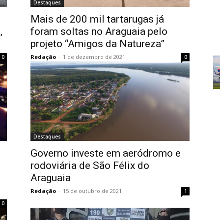
Destaques
Mais de 200 mil tartarugas já
,
foram soltas no Araguaia pelo
projeto “Amigos da Natureza”
Redação
-
1 de dezembro de 2021
0
0
Destaques
Governo investe em aeródromo e
rodoviária de São Félix do
Araguaia
Redação
-
15 de outubro de 2021
1
0