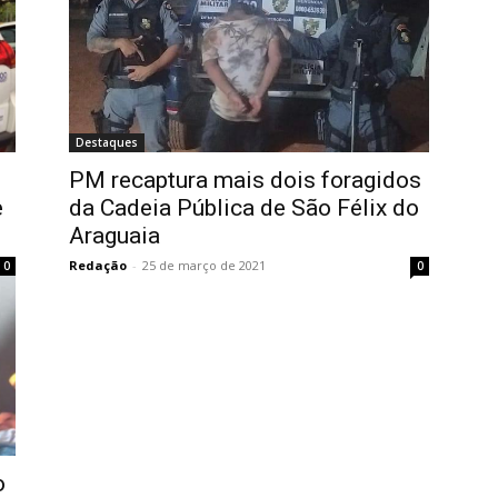
Destaques
PM recaptura mais dois foragidos
e
da Cadeia Pública de São Félix do
Araguaia
Redação
-
25 de março de 2021
0
0
o