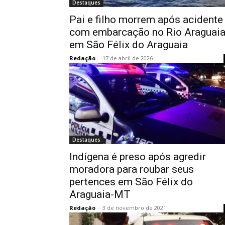
Destaques
​Pai e filho morrem após acidente
com embarcação no Rio Araguaia
em São Félix do Araguaia
Redação
-
17 de abril de 2026
Destaques
Indígena é preso após agredir
moradora para roubar seus
pertences em São Félix do
Araguaia-MT
Redação
-
3 de novembro de 2021