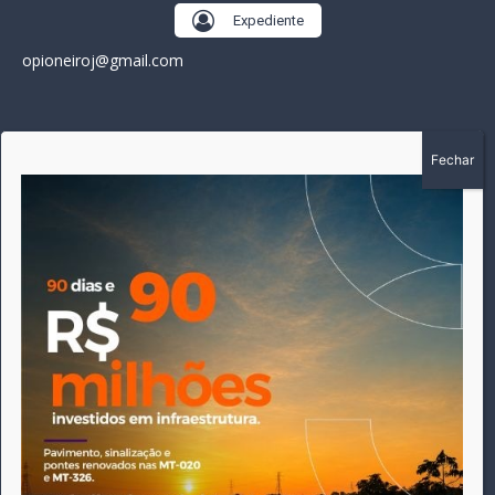
Expediente
opioneiroj@gmail.com
SOBRE
A história do Pioneiro inicia em fevereiro de 2005 em
Canarana - MT, na época, como um jornal impresso semanal,
que chegou a possuir mil assinantes. Durante 15 anos, foram
publicadas 691 edições que narraram os acontecimentos
políticos, policiais e cotidianos de Canarana e região. Fiel a sua
origem, pautado sempre pela busca incessante da
imparcialidade, faz jus a sua logo, com o característico "avião
da praça" de Canarana, sendo o símbolo do
comprometimento deste veículo de comunicação com o
relato dos fatos neste município. Em 06 de dezembro de 2019
circulou a última edição impressa do jornal, que desde então
tem veiculação exclusivamente online.