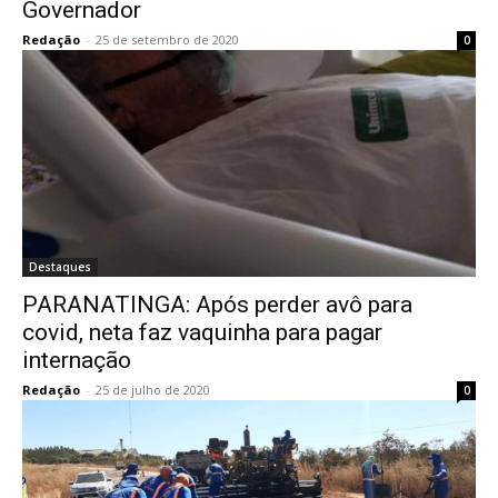
Governador
Redação
-
25 de setembro de 2020
0
Destaques
PARANATINGA: Após perder avô para
covid, neta faz vaquinha para pagar
internação
Redação
-
25 de julho de 2020
0