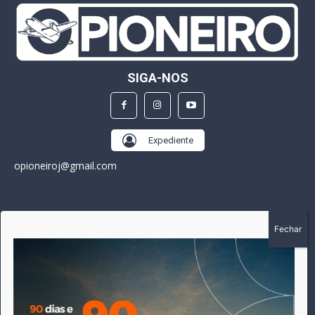
SIGA-NOS
Expediente
opioneiroj@gmail.com
SOBRE
A história do Pioneiro inicia em fevereiro de 2005 em
Canarana - MT, na época, como um jornal impresso semanal,
que chegou a possuir mil assinantes. Durante 15 anos, foram
publicadas 691 edições que narraram os acontecimentos
políticos, policiais e cotidianos de Canarana e região. Fiel a sua