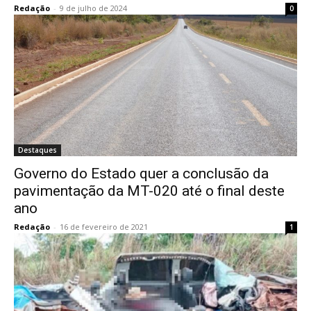
Redação
-
9 de julho de 2024
0
Destaques
Governo do Estado quer a conclusão da
pavimentação da MT-020 até o final deste
ano
Redação
-
16 de fevereiro de 2021
1